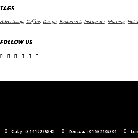
TAGS
Advertising
Coffee
Design
Equipment
Instagram
Morning
Netw
FOLLOW US
Gaby: +34 619285842
Zouzou: +34 652485336
Lun