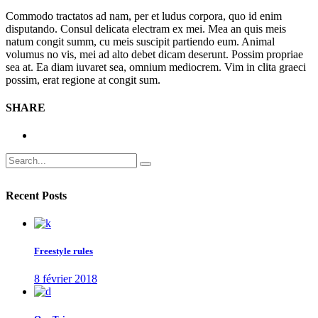
Commodo tractatos ad nam, per et ludus corpora, quo id enim
disputando. Consul delicata electram ex mei. Mea an quis meis
natum congit summ, cu meis suscipit partiendo eum. Animal
volumus no vis, mei ad alto debet dicam deserunt. Possim propriae
sea at. Ea diam iuvaret sea, omnium mediocrem. Vim in clita graeci
possim, erat regione at congit sum.
SHARE
Search
for:
Recent Posts
Freestyle rules
8 février 2018