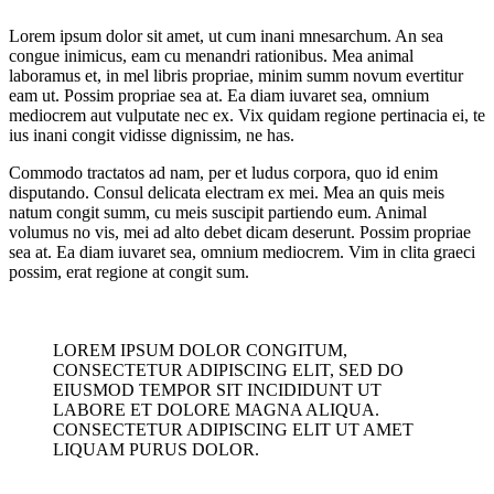
Lorem ipsum dolor sit amet, ut cum inani mnesarchum. An sea
congue inimicus, eam cu menandri rationibus. Mea animal
laboramus et, in mel libris propriae, minim summ novum evertitur
eam ut. Possim propriae sea at. Ea diam iuvaret sea, omnium
mediocrem aut vulputate nec ex. Vix quidam regione pertinacia ei, te
ius inani congit vidisse dignissim, ne has.
Commodo tractatos ad nam, per et ludus corpora, quo id enim
disputando. Consul delicata electram ex mei. Mea an quis meis
natum congit summ, cu meis suscipit partiendo eum. Animal
volumus no vis, mei ad alto debet dicam deserunt. Possim propriae
sea at. Ea diam iuvaret sea, omnium mediocrem. Vim in clita graeci
possim, erat regione at congit sum.
LOREM IPSUM DOLOR CONGITUM,
CONSECTETUR ADIPISCING ELIT, SED DO
EIUSMOD TEMPOR SIT INCIDIDUNT UT
LABORE ET DOLORE MAGNA ALIQUA.
CONSECTETUR ADIPISCING ELIT UT AMET
LIQUAM PURUS DOLOR.