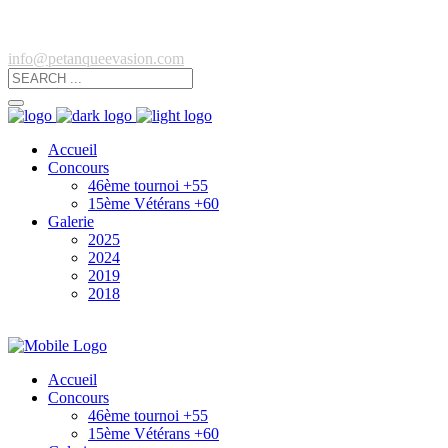
info@petanqueevasion.com
Accueil
Concours
46ème tournoi +55
15ème Vétérans +60
Galerie
2025
2024
2019
2018
Accueil
Concours
46ème tournoi +55
15ème Vétérans +60