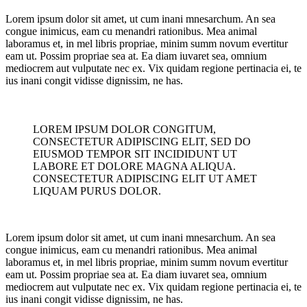
Lorem ipsum dolor sit amet, ut cum inani mnesarchum. An sea
congue inimicus, eam cu menandri rationibus. Mea animal
laboramus et, in mel libris propriae, minim summ novum evertitur
eam ut. Possim propriae sea at. Ea diam iuvaret sea, omnium
mediocrem aut vulputate nec ex. Vix quidam regione pertinacia ei, te
ius inani congit vidisse dignissim, ne has.
LOREM IPSUM DOLOR CONGITUM,
CONSECTETUR ADIPISCING ELIT, SED DO
EIUSMOD TEMPOR SIT INCIDIDUNT UT
LABORE ET DOLORE MAGNA ALIQUA.
CONSECTETUR ADIPISCING ELIT UT AMET
LIQUAM PURUS DOLOR.
Lorem ipsum dolor sit amet, ut cum inani mnesarchum. An sea
congue inimicus, eam cu menandri rationibus. Mea animal
laboramus et, in mel libris propriae, minim summ novum evertitur
eam ut. Possim propriae sea at. Ea diam iuvaret sea, omnium
mediocrem aut vulputate nec ex. Vix quidam regione pertinacia ei, te
ius inani congit vidisse dignissim, ne has.