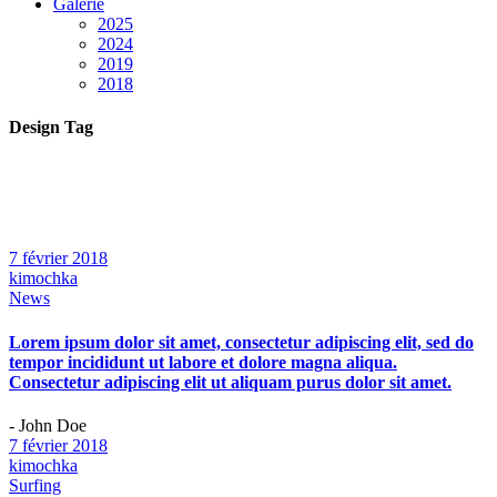
Galerie
2025
2024
2019
2018
Design Tag
7 février 2018
kimochka
News
Lorem ipsum dolor sit amet, consectetur adipiscing elit, sed do
tempor incididunt ut labore et dolore magna aliqua.
Consectetur adipiscing elit ut aliquam purus dolor sit amet.
- John Doe
7 février 2018
kimochka
Surfing