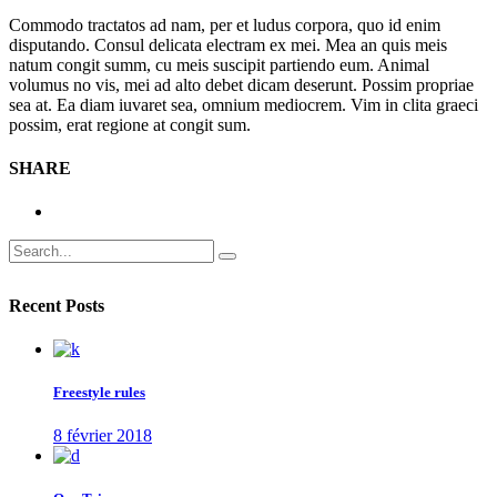
Commodo tractatos ad nam, per et ludus corpora, quo id enim
disputando. Consul delicata electram ex mei. Mea an quis meis
natum congit summ, cu meis suscipit partiendo eum. Animal
volumus no vis, mei ad alto debet dicam deserunt. Possim propriae
sea at. Ea diam iuvaret sea, omnium mediocrem. Vim in clita graeci
possim, erat regione at congit sum.
SHARE
Search
for:
Recent Posts
Freestyle rules
8 février 2018