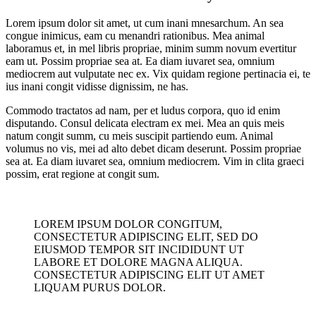
Lorem ipsum dolor sit amet, ut cum inani mnesarchum. An sea
congue inimicus, eam cu menandri rationibus. Mea animal
laboramus et, in mel libris propriae, minim summ novum evertitur
eam ut. Possim propriae sea at. Ea diam iuvaret sea, omnium
mediocrem aut vulputate nec ex. Vix quidam regione pertinacia ei, te
ius inani congit vidisse dignissim, ne has.
Commodo tractatos ad nam, per et ludus corpora, quo id enim
disputando. Consul delicata electram ex mei. Mea an quis meis
natum congit summ, cu meis suscipit partiendo eum. Animal
volumus no vis, mei ad alto debet dicam deserunt. Possim propriae
sea at. Ea diam iuvaret sea, omnium mediocrem. Vim in clita graeci
possim, erat regione at congit sum.
LOREM IPSUM DOLOR CONGITUM,
CONSECTETUR ADIPISCING ELIT, SED DO
EIUSMOD TEMPOR SIT INCIDIDUNT UT
LABORE ET DOLORE MAGNA ALIQUA.
CONSECTETUR ADIPISCING ELIT UT AMET
LIQUAM PURUS DOLOR.