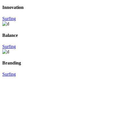
Innovation
Surfing
Balance
Surfing
Branding
Surfing
Gaby: +34 619285842
Zouzou: +34 652485336
Lun - Ven